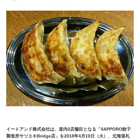
0
1
8
年
4
月
1
0
日
イートアンド株式会社は、道内3店舗目となる「SAPPORO餃子
製造所サツエキBridge店」を2018年4月10日（火）、北海道札