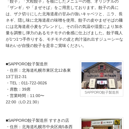
「餃子」「大粒餃子」を核にしたメニューの他、オリジナルの
「ザンギ」や「まぜそば」をご用意しております。餃子の具に
は、ザク切りにした北海道産の甘みの強いキャベツと、ニラ、長
ネギ、隠し味に北海道産の味噌を使用。餃子の皮やまぜそばの麺
には北海道産小麦をブレンドし、その日の気温や湿度により加水
量を調整し弾力のあるモチモチの食感に仕上げました。餃子職人
が1つ1つ手作りする、モチモチの皮と肉汁溢れ出すジューシーな
味わいが自慢の餃子を是非ご賞味ください。
■SAPPORO餃子製造所
・住所：北海道札幌市東区北12条東
13丁目2-31
・TEL：011-722-0026
・席数：39席
SAPPORO餃子製造所
・営業時間：11:00〜
22:00（LO.21:30）
■SAPPORO餃子製造所 すすきの店
・住所：北海道札幌市中央区南5条西