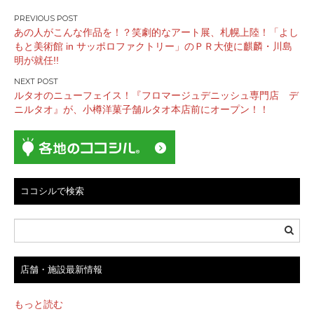
投
あの人がこんな作品を！？笑劇的なアート展、札幌上陸！「よし
稿
もと美術館 in サッポロファクトリー」のＰＲ大使に麒麟・川島
ナ
明が就任!!
ビ
ゲ
ルタオのニューフェイス！『フロマージュデニッシュ専門店 デ
ー
ニルタオ』が、小樽洋菓子舗ルタオ本店前にオープン！！
シ
ョ
ン
ココシルで検索
店舗・施設最新情報
もっと読む