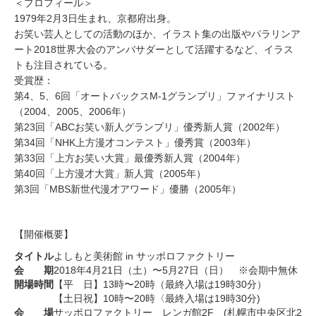
＜プロフィール＞
1979年2月3日生まれ、京都府出身。
お笑い芸人としての活動のほか、イラスト集の出版やパラリンア
ート2018世界大会のアンバサダーとして活躍するなど、イラス
トも注目されている。
受賞歴：
第4、5、6回「オートバックスM-1グランプリ」ファイナリスト
（2004、2005、2006年）
第23回「ABCお笑い新人グランプリ」優秀新人賞（2002年）
第34回「NHK上方漫才コンテスト」優秀賞（2003年）
第33回「上方お笑い大賞」最優秀新人賞（2004年）
第40回「上方漫才大賞」新人賞（2005年）
第3回「MBS新世代漫才アワード」優勝（2005年）
【開催概要】
タイトル
よしもと美術館 in サッポロファクトリー
会 期
2018年4月21日（土）〜5月27日（日） ※会期中無休
開場時間
【平 日】13時〜20時（最終入場は19時30分）
【土日祝】10時〜20時〈最終入場は19時30分)
会 場
サッポロファクトリー レンガ館2F (札幌市中央区北2