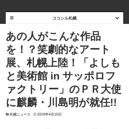
ココシル札幌
あの人がこんな作品
を！？笑劇的なアート
展、札幌上陸！「よしも
と美術館 in サッポロフ
ァクトリー」のＰＲ大使
に麒麟・川島明が就任!!
2
札幌ニュース
2018年4月10日
0
1
8