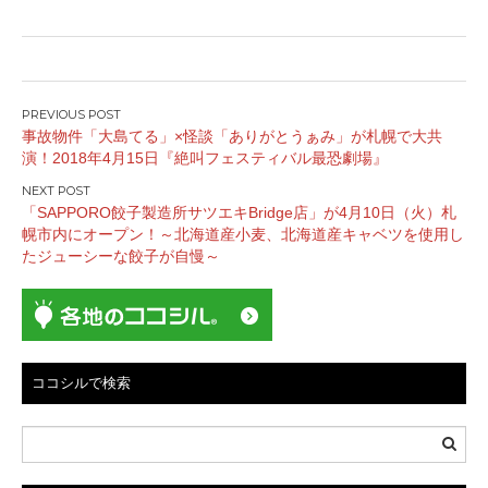
投
事故物件「大島てる」×怪談「ありがとうぁみ」が札幌で大共
稿
演！2018年4月15日『絶叫フェスティバル最恐劇場』
ナ
ビ
「SAPPORO餃子製造所サツエキBridge店」が4月10日（火）札
ゲ
幌市内にオープン！～北海道産小麦、北海道産キャベツを使用し
ー
たジューシーな餃子が自慢～
シ
ョ
ン
ココシルで検索