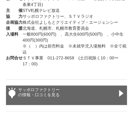
条東4丁目)
主 催
STV札幌テレビ放送
協 力
サッポロファクトリー、ＳＴＶラジオ
企画協力
株式会社よしもとクリエイティブ・エージェンシー
後 援
北海道、札幌市、札幌市教育委員会
入場料
一般800円(600円) 、高大生600円(500円) 、小中生
400円(300円)
※（ ）内は前売料金 ※未就学児入場無料 ※全て税
込
お問合せ
ＳＴＶ事業 011-272-8658 (土日祝除く10：00〜
17：00)
サッポロファクトリー
の情報・口コミを見る