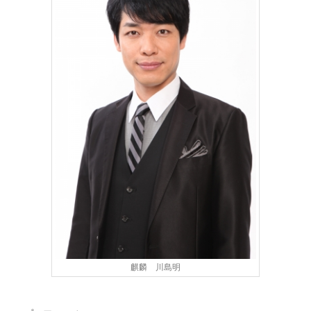
麒麟 川島明