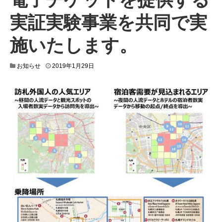
実証実験事業を共同で実
施いたします。
2
お知らせ
2019年1月29日
0
1
9
年
1
月
2
4
日