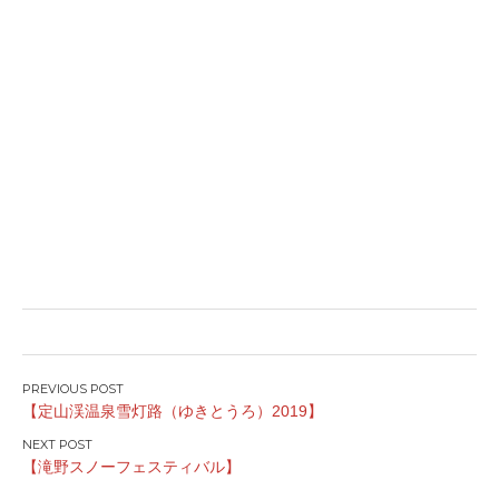
投
【定山渓温泉雪灯路（ゆきとうろ）2019】
稿
ナ
【滝野スノーフェスティバル】
ビ