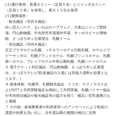
(４)運行車両：普通タクシー（定員５名）とジャンボタクシー
（定員１０名）を併用し、最大１５台を使用
(５)乗降場所：
・観光施設（市内８施設）
白い恋人パーク、もいわ山ロープウェイ、大倉山ジャンプ競技
場、円山動物園、中央卸売市場場外市場、サッポロビール博物
館、さっぽろ羊ヶ丘展望台、札幌ドーム
・宿泊施設（市内８施設）
京王プラザホテル札幌、ＪＲタワーホテル日航札幌、ホテルクラ
ビーサッポロ、札幌グランドホテル、札幌プリンスホテル、札幌
第一ホテル、プレミアホテル中島公園札幌、札幌パークホテル
５.電子チケット対応施設：円山動物園、さっぽろ羊ヶ丘展望
台、さっぽろテレビ塔(各施設の入場には別途入場料が必要とな
ります。)
６.推進体制：札幌市、札幌観光協会、ドコモ、テクノクロスお
よびNTTと共同実験協定を締結して共同実施。札幌ハイヤー協会
や市内宿泊施設や観光施設等の協力を得て、幅広い官民連携のも
と展開
７.その他：参画事業者や利用者等へのアンケートにより取組の
課題や効果を洗い出し、次年度以降の展開の検討に活用