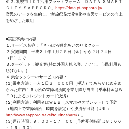
※２: 札幌市ＩＣＴ活用プラットフォーム「ＤＡＴＡ-ＳＭＡＲＴ
ＣＩＴＹ ＳＡＰＰＯＲＯ」
https://data.pf-sapporo.jp/
官民のデータを集約し、地域経済の活性化や市民サービスの向上
をめざした取組
■実証事業の内容
１.サービス名称：「さっぽろ観光あいのりタクシー」
２.実施期間：平成３１年１月２５日（金）から２月２４日
（日）まで
３.ターゲット：観光客(特に外国人観光客。ただし、市民利用も
妨げない。)
４.乗合タクシーのサービス内容：
(１)乗車方法：一人１日３，０００円（税込）であらかじめ定め
られた市内１６カ所の乗降場所間を乗り降り自由（乗車料金はＷ
ＥＢによるクレジットカード決済）
(２)利用方法：利用者はＷＥＢ（スマホやタブレット）で予約
（地図上で乗降場所、時間を設定）や決済が可能（URL：
http://www.sapporo.travel/touringshare/
）。
(３)運行時間：９：００～１７：００（予約受付時間は８：００
～１６：３０）