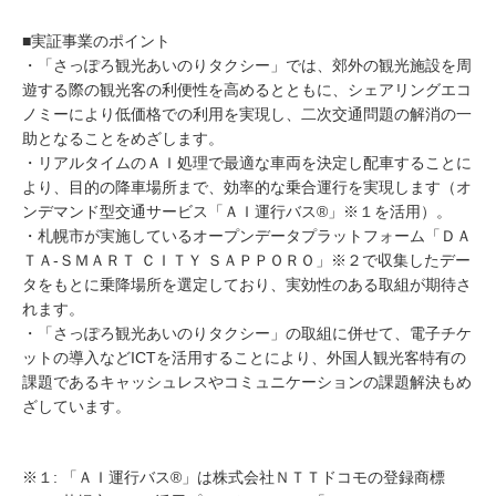
■実証事業のポイント
・「さっぽろ観光あいのりタクシー」では、郊外の観光施設を周
遊する際の観光客の利便性を高めるとともに、シェアリングエコ
ノミーにより低価格での利用を実現し、二次交通問題の解消の一
助となることをめざします。
・リアルタイムのＡＩ処理で最適な車両を決定し配車することに
より、目的の降車場所まで、効率的な乗合運行を実現します（オ
ンデマンド型交通サービス「ＡＩ運行バス®」※１を活用）。
・札幌市が実施しているオープンデータプラットフォーム「ＤＡ
ＴＡ-ＳＭＡＲＴ ＣＩＴＹ ＳＡＰＰＯＲＯ」※２で収集したデー
タをもとに乗降場所を選定しており、実効性のある取組が期待さ
れます。
・「さっぽろ観光あいのりタクシー」の取組に併せて、電子チケ
ットの導入などICTを活用することにより、外国人観光客特有の
課題であるキャッシュレスやコミュニケーションの課題解決もめ
ざしています。
※１: 「ＡＩ運行バス®」は株式会社ＮＴＴドコモの登録商標