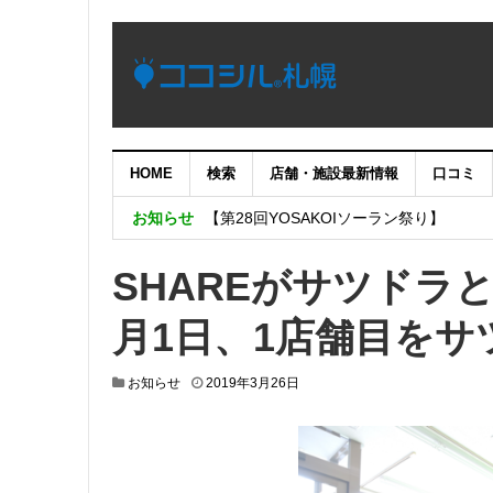
HOME
検索
店舗・施設最新情報
口コミ
【重要：9月5日（火）22時】ココシル
お知らせ
【第28回YOSAKOIソーラン祭り】
4月18日増床オープンの「H&M 札幌店」
SHAREがサツドラ
SHAREがサツドラとフィットネス事業
月1日、1店舗目を
札幌市と一般社団法人札幌観光協会、株
施設の電子チケットを提供する実証実験
2
お知らせ
2019年3月26日
0
1
9
年
3