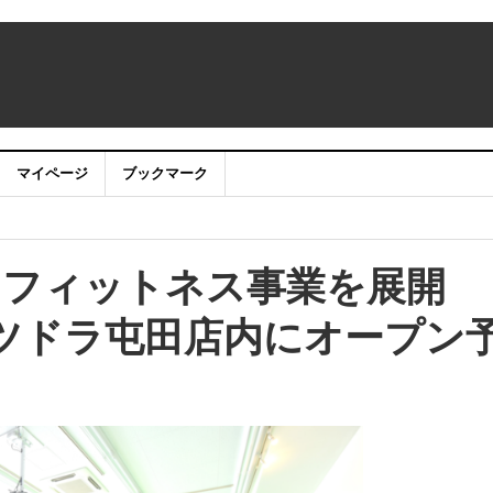
マイページ
ブックマーク
：アカウントサービス移行のお知らせ
にBENIの来店が決定！
とフィットネス事業を展開 
を展開 4月1日、1店舗目をサツドラ屯田店内にオープン予定
サツドラ屯田店内にオープン
式会社ＮＴＴドコモ、ＮＴＴテクノクロス株式 会社、日本電信電話株式
事業を共同で実施いたします。