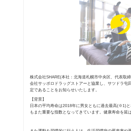
月
2
2
日
株式会社SHARE(本社：北海道札幌市中央区、代表取
会社サッポロドラッグストアーと協業し、サツドラ屯田
定であることをお知らせいたします。
【背景】
日本の平均寿命は2018年に男女ともに過去最高(※1
もまた重要な指数となってきています。健康寿命を延
また運動を習慣的に行う人は、生活習慣病の罹患率や死