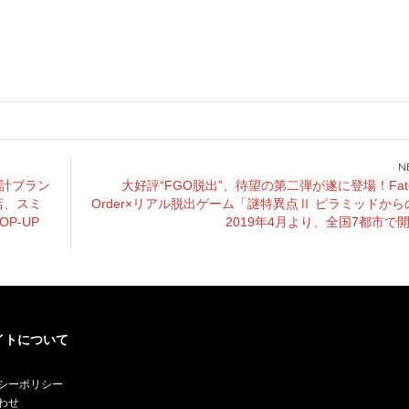
計ブラン
大好評“FGO脱出”、待望の第二弾が遂に登場！Fate/
店、スミ
Order×リアル脱出ゲーム「謎特異点Ⅱ ピラミッドか
P-UP
2019年4月より、全国7都市で開
イトについて
シーポリシー
わせ