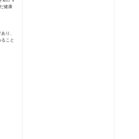
まだ健康
であり、
めること