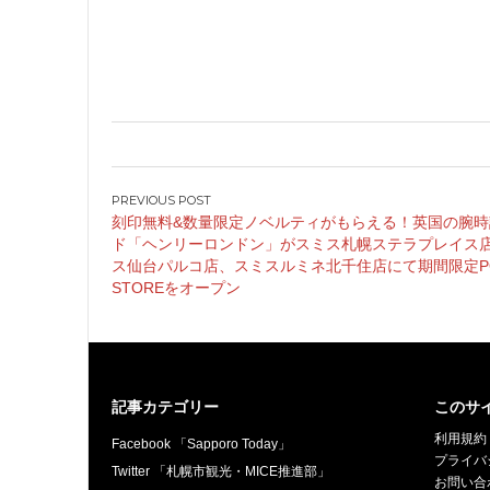
投
刻印無料&数量限定ノベルティがもらえる！英国の腕時
稿
ド「ヘンリーロンドン」がスミス札幌ステラプレイス
ナ
ス仙台パルコ店、スミスルミネ北千住店にて期間限定PO
ビ
STOREをオープン
ゲ
ー
シ
ョ
記事カテゴリー
このサ
ン
利用規約
Facebook 「Sapporo Today」
プライバ
Twitter 「札幌市観光・MICE推進部」
お問い合