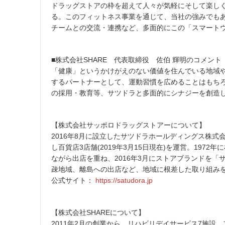
ドラッグストアの枠を超えて人々が気軽にそして楽し
る。このフィットネス事業を通じて、当社の強みでも
チームとの交流・連携など、多面的にこの「スマート
■株式会社SHARE 代表取締役 佐伯 輝明のコメント
「健康」というかけがえのない価値を住んでいる地域
するパートナーとして、運動習慣を広めることはもち
の採用・教育等、サツドラと多面的にシナジーを創造
【株式会社サッポロドラッグストアーについて】
2016年8月に設立したサツドラホールディングス株式
し百貨店3店舗(2019年3月15日現在)を運営。19
ながら出店を重ね、2016年3月にストアブランドを
疎地域、離島への出店など、地域に根差した取り組み
公式サイト：
https://satudora.jp
【株式会社SHAREについて】
2011年2月の創業から、リハビリデイサービス7施設