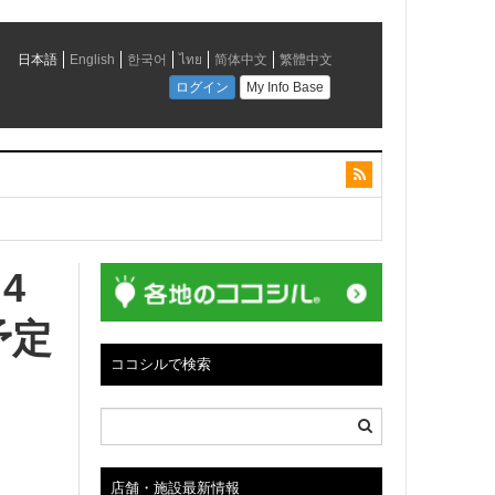
4
予定
会社は、「さっぽろ観光あいのりタクシー」や観光
ココシルで検索
店舗・施設最新情報