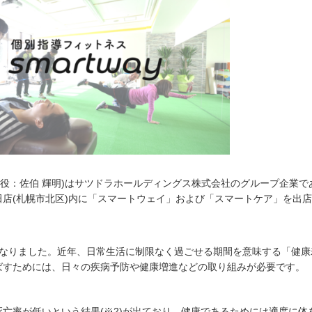
締役：佐伯 輝明)はサツドラホールディングス株式会社のグループ企業で
店(札幌市北区)内に「スマートウェイ」および「スマートケア」を出
)となりました。近年、日常生活に制限なく過ごせる期間を意味する「健
ばすためには、日々の疾病予防や健康増進などの取り組みが必要です。
亡率が低いという結果(※2)が出ており、健康であるためには適度に体