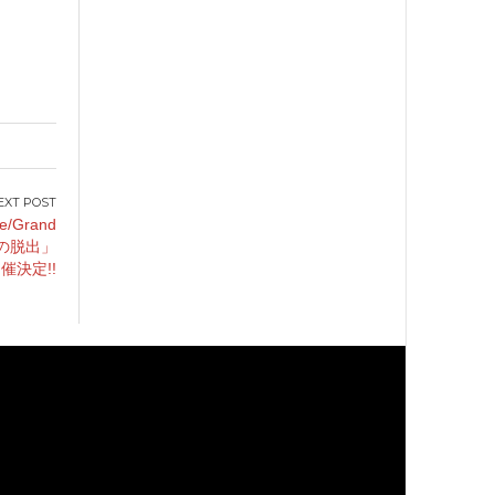
Grand
らの脱出」
催決定!!