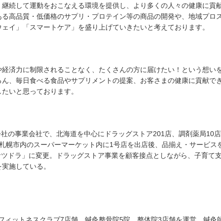
く継続して運動をおこなえる環境を提供し、より多くの人々の健康に貢
ある高品質・低価格のサプリ・プロテイン等の商品の開発や、地域プロ
ウェイ」「スマートケア」を盛り上げていきたいと考えております。
や経済力に制限されることなく、たくさんの方に届けたい！という想い
ろん、毎日食べる食品やサプリメントの提案、お客さまの健康に貢献で
したいと思っております。
会社の事業会社で、北海道を中心にドラッグストア201店、調剤薬局10
72年に札幌市内のスーパーマーケット内に1号店を出店後、品揃え・サービス
「サツドラ」に変更。ドラッグストア事業を顧客接点としながら、子育て
を実施している。
、フィットネスクラブ7店舗、鍼灸整骨院5院、整体院3店舗を運営。鍼灸