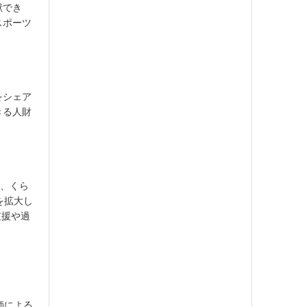
献でき
スポーツ
をシェア
きる人財
店、くら
を拡大し
支援や過
師による