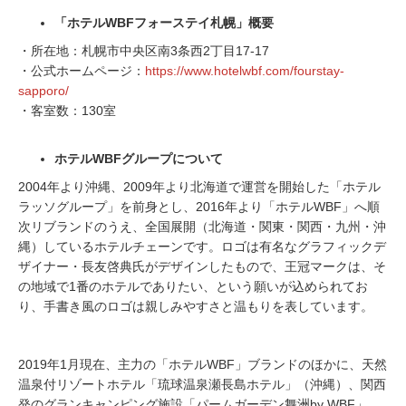
「ホテルWBFフォーステイ札幌」概要
・所在地：札幌市中央区南3条西2丁目17-17
・公式ホームページ：
https://www.hotelwbf.com/fourstay-
sapporo/
・客室数：130室
ホテルWBFグループについて
2004年より沖縄、2009年より北海道で運営を開始した「ホテル
ラッソグループ」を前身とし、2016年より「ホテルWBF」へ順
次リブランドのうえ、全国展開（北海道・関東・関西・九州・沖
縄）しているホテルチェーンです。ロゴは有名なグラフィックデ
ザイナー・長友啓典氏がデザインしたもので、王冠マークは、そ
の地域で1番のホテルでありたい、という願いが込められてお
り、手書き風のロゴは親しみやすさと温もりを表しています。
2019年1月現在、主力の「ホテルWBF」ブランドのほかに、天然
温泉付リゾートホテル「琉球温泉瀬長島ホテル」（沖縄）、関西
発のグランキャンピング施設「パームガーデン舞洲by WBF」