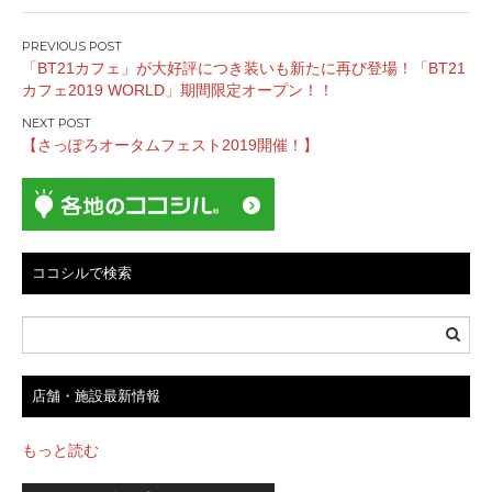
投
「BT21カフェ」が大好評につき装いも新たに再び登場！「BT21
稿
カフェ2019 WORLD」期間限定オープン！！
ナ
ビ
【さっぽろオータムフェスト2019開催！】
ゲ
ー
シ
ョ
ン
ココシルで検索
店舗・施設最新情報
もっと読む