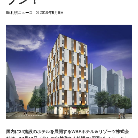
2
札幌ニュース
2019年9月6日
0
1
9
年
9
月
1
日
国内に34施設のホテルを展開するWBFホテル＆リゾーツ株式会