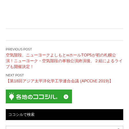
投
空気階段、ニューヨークよしもと∞ホールTOP5が初の札幌公
稿
演！ニューヨーク・空気階段の単独公演終演後、２組によるライ
ナ
ブも開催決定！
ビ
ゲ
【第18回アジア太平洋化学工学連合会議 (APCChE 2019)】
ー
シ
ョ
ン
ココシルで検索