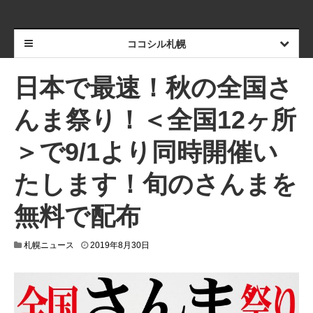
ココシル札幌
日本で最速！秋の全国さ
んま祭り！＜全国12ヶ所
＞で9/1より同時開催い
たします！旬のさんまを
無料で配布
2
札幌ニュース
2019年8月30日
0
1
9
年
8