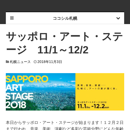
ココシル札幌
サッポロ・アート・ステ
ージ 11/1～12/2
2
札幌ニュース
2018年11月3日
0
1
8
年
1
1
月
2
日
本日からサッポロ・アート・ステージが始まります！１２月２日
まで行われ、音楽、美術、演劇など多彩な芸術分野にどんな年齢