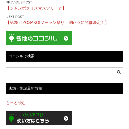
投
【ジャンボクリスマスツリー☆】
稿
ナ
【第28回YOSAKOIソーラン祭り 6/5～9に開催決定！】
ビ
ゲ
ー
シ
ョ
ココシルで検索
ン
店舗・施設最新情報
もっと読む