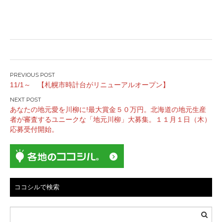
投
11/1～ 【札幌市時計台がリニューアルオープン】
稿
ナ
あなたの地元愛を川柳に!最大賞金５０万円。北海道の地元生産
ビ
者が審査するユニークな「地元川柳」大募集。１１月１日（木）
ゲ
応募受付開始。
ー
シ
ョ
ン
ココシルで検索