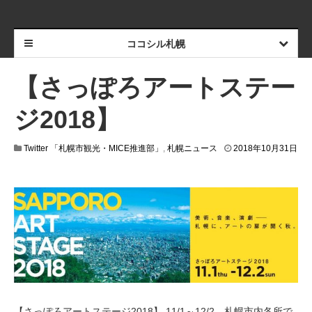
ココシル札幌
【さっぽろアートステー
ジ2018】
Twitter 「札幌市観光・MICE推進部」
,
札幌ニュース
2018年10月31日
2
0
1
8
年
1
1
月
1
日
【さっぽろアートステージ2018】 11/1～12/2、札幌市内各所で