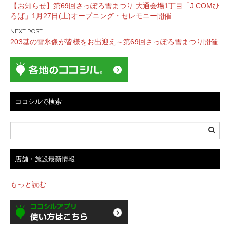
【お知らせ】第69回さっぽろ雪まつり 大通会場1丁目「J:COMひ
稿
ろば」1月27日(土)オープニング・セレモニー開催
ナ
ビ
203基の雪氷像が皆様をお出迎え～第69回さっぽろ雪まつり開催
ゲ
ー
シ
ョ
ン
ココシルで検索
店舗・施設最新情報
もっと読む