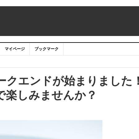
マイページ
ブックマーク
：アカウントサービス移行のお知らせ
にBENIの来店が決定！
ークエンドが始まりました
を展開 4月1日、1店舗目をサツドラ屯田店内にオープン予定
で楽しみませんか？
式会社ＮＴＴドコモ、ＮＴＴテクノクロス株式 会社、日本電信電話株式
事業を共同で実施いたします。