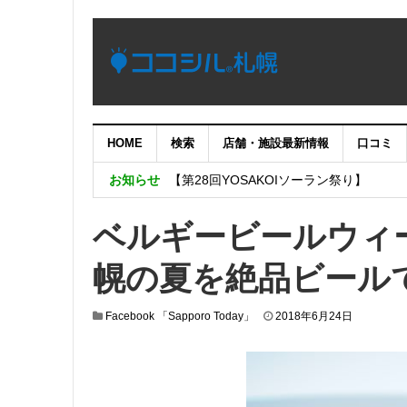
HOME
検索
店舗・施設最新情報
口コミ
【重要：9月5日（火）22時】ココシル
お知らせ
【第28回YOSAKOIソーラン祭り】
4月18日増床オープンの「H&M 札幌店」
ベルギービールウィ
SHAREがサツドラとフィットネス事業
幌の夏を絶品ビール
札幌市と一般社団法人札幌観光協会、株
施設の電子チケットを提供する実証実験
Facebook 「Sapporo Today」
2018年6月24日