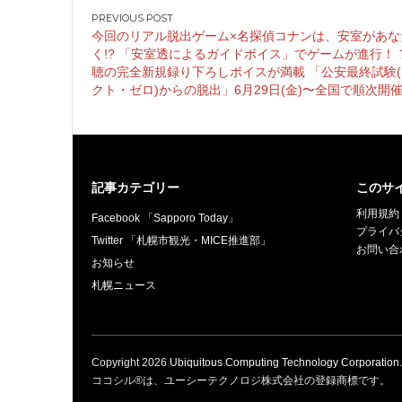
投
今回のリアル脱出ゲーム×名探偵コナンは、安室があな
稿
く!? 「安室透によるガイドボイス」でゲームが進行！
ナ
聴の完全新規録り下ろしボイスが満載 「公安最終試験
ビ
クト・ゼロ)からの脱出」6月29日(金)〜全国で順次開
ゲ
ー
シ
ョ
記事カテゴリー
このサ
ン
利用規約
Facebook 「Sapporo Today」
プライバ
Twitter 「札幌市観光・MICE推進部」
お問い合
お知らせ
札幌ニュース
Copyright
2026
Ubiquitous Computing Technology Corporation
ココシル®は、ユーシーテクノロジ株式会社の登録商標です。