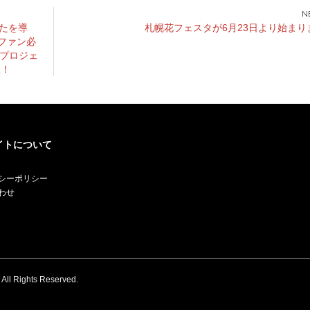
たを導
札幌花フェスタが6月23日より始まり
 ファン必
(プロジェ
催！
イトについて
シーポリシー
わせ
. All Rights Reserved.