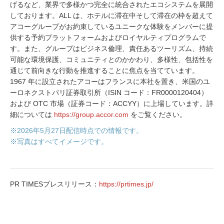
げるなど、業界で多様かつ完全に統合されたエコシステムを展開
しております。ALL は、ホテルに滞在中そして滞在の枠を超えて
アコーグループがお約束しているユニークな体験をメンバーに提
供する予約プラットフォームおよびロイヤルティプログラムで
す。また、グループはビジネス倫理、責任あるツーリズム、持続
可能な環境保護、コミュニティとのかかわり、多様性、包括性を
通じて前向きな行動を推進することに焦点を当てています。
1967 年に設立されたアコーはフランスに本社を置き、米国のユ
ーロネクストパリ証券取引所（ISIN コード：FR0000120404）
および OTC 市場（証券コード：ACCYY）に上場しています。詳
細については
https://group.accor.com
をご覧ください。
※2026年5月27日配信時点での情報です。
※写真はすべてイメージです。
PR TIMESプレスリリース：
https://prtimes.jp/