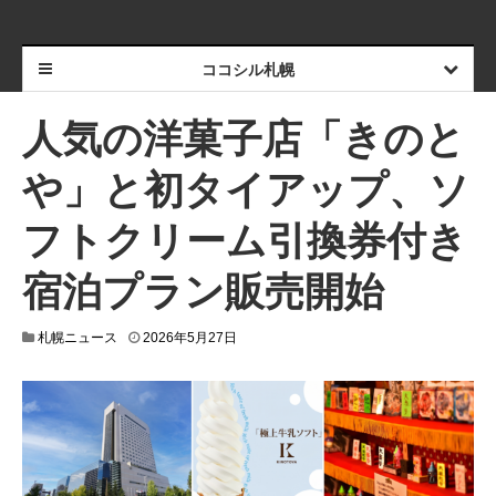
ココシル札幌
人気の洋菓子店「きのと
や」と初タイアップ、ソ
フトクリーム引換券付き
宿泊プラン販売開始
2
札幌ニュース
2026年5月27日
0
2
6
年
5
月
2
7