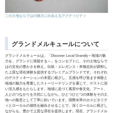
この土地ならではの魅力に出会えるアクティビティ
グランドメルキュールについて
グランドメルキュールは、「Discover Local Grandly～地域の魅
力を、グランドに堪能する～」をコンセプトに、その土地ならで
はの文化の豊かさを称え、伝統・エレガンス・本物志向が調和し
た上質な滞在体験を提供するプレミアムブランドです。それぞれ
のデスティネーションの本質に根ざし、五感を呼び覚ます体験と
地域の魅力を尊重したストーリーテリングを通じて、ゲストに深
い没入感をもたらします。地域に息づく風習や食文化、アート、
人とのつながりを大切にしながら、ひとつひとつの体験をその土
地への敬意として丁寧に紡いでいます。国際水準のホスピタリテ
ィとローカルの個性を融合させることで、深くローカルに根ざし
ながらも、豊かで上質な滞在を提供します。現在、グランドメル