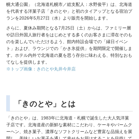
幌大通公園」（北海道札幌市／総支配人：水野俊平）は、北海道
を代表する洋菓子店「きのとや」と初のタイアップとなる宿泊プ
ランを2026年5月27日（水）より販売を開始します。
さらに、夏休み期間となる7月25日（土）からは、ファミリー層
や訪日外国人旅行者をはじめとする多くのお客さまに滞在そのも
のを楽しんでいただけるよう、館内特設会場での「縁日イベン
ト」および、ラウンジでの「かき氷提供」を期間限定で開催しま
す。ホテル内外で北海道の夏を思う存分に味わえる、特別なおも
てなしを提供します。
※トップ画像：きのとや丸井今井店
「きのとや」とは
「きのとや」は、1983年に北海道・札幌で誕生した大人気洋菓
子店です。北海道産の新鮮な素材にこだわり、ケーキやバームク
ーヘン、焼き菓子、濃厚なソフトクリームなど豊富な品揃えを展
開し、美味しいお菓子を通して幸せをお届けすることを目指して