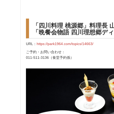
「四川料理 桃源郷」料理長 
「晩餐会物語 四川理想郷ディ
URL：
https://park1964.com/topics/14663/
ご予約・お問い合わせ：
011-511-3136（食堂予約係）