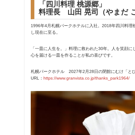
「四川料理 桃源郷」
料理長 山田 晃司（やまだ 
1996年4月札幌パークホテルに入社。2018年四川料
し現在に至る。
「一皿に人生を。」料理に救われた30年。人を笑顔に
心を届ける一皿を作ることが私の喜びです。
札幌パークホテル 2027年2月28日の閉館にむけ「
URL：
https://www.granvista.co.jp/thanks_park1964/