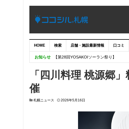
HOME
検索
店舗・施設最新情報
口コミ
【重要：9月5日（火）22時】ココシル
お知らせ
【第28回YOSAKOIソーラン祭り】
4月18日増床オープンの「H&M 札幌店」
「四川料理 桃源郷」
SHAREがサツドラとフィットネス事業
催
札幌市と一般社団法人札幌観光協会、株
施設の電子チケットを提供する実証実験
2
札幌ニュース
2026年5月16日
0
2
6
年
5