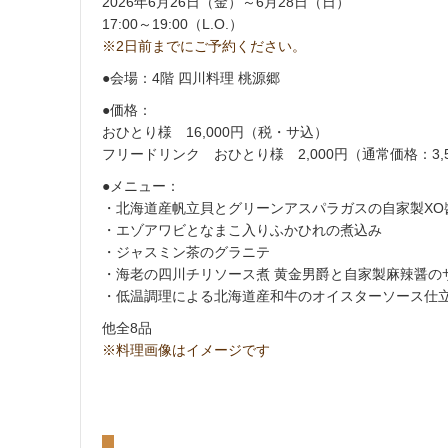
2026年6月26日（金）～6月28日（日）
17:00～19:00（L.O.）
※2日前までにご予約ください。
●会場：4階 四川料理 桃源郷
●価格：
おひとり様 16,000円（税・サ込）
フリードリンク おひとり様 2,000円（通常価格：3,
●メニュー：
・北海道産帆立貝とグリーンアスパラガスの自家製XO
・エゾアワビとなまこ入りふかひれの煮込み
・ジャスミン茶のグラニテ
・海老の四川チリソース煮 黄金男爵と自家製麻辣醤の
・低温調理による北海道産和牛のオイスターソース仕
他全8品
※料理画像はイメージです