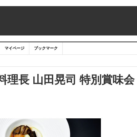
マイページ
ブックマーク
：アカウントサービス移行のお知らせ
にBENIの来店が決定！
料理長 山田晃司 特別賞味会
を展開 4月1日、1店舗目をサツドラ屯田店内にオープン予定
式会社ＮＴＴドコモ、ＮＴＴテクノクロス株式 会社、日本電信電話株式
事業を共同で実施いたします。