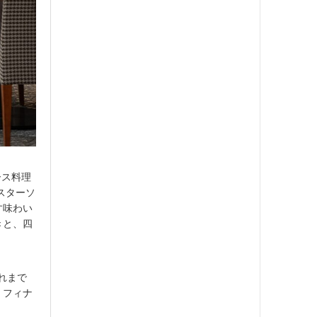
ース料理
スターソ
す味わい
きと、四
れまで
、フィナ