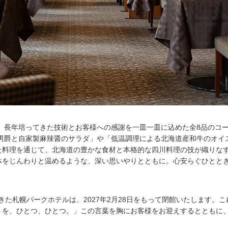
、長年培ってきた技術とお客様への感謝を一皿一皿に込めた全8品のコ
男爵と自家製麻辣醤のサラダ」や「低温調理による北海道産和牛のオイ
た料理を通じて、北海道の豊かな食材と本格的な四川料理の技が織りな
体をじんわりと温めるような、深い思いやりとともに。心安らぐひとと
きた札幌パークホテルは、2027年2月28日をもって閉館いたします。こ
うを、ひとつ、ひとつ。」この言葉を胸にお客様をお迎えするとともに