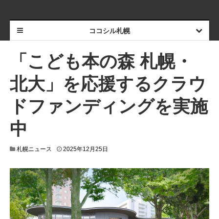
ココシル札幌
「こども本の森 札幌・
北大」を応援するクラウ
ドファンディングを実施
中
2
札幌ニュース
2025年12月25日
0
2
5
年
1
2
月
2