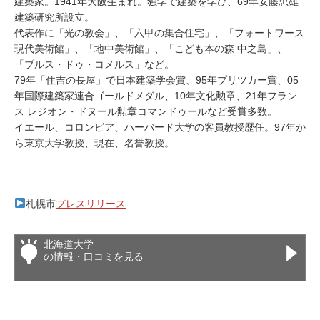
建築家。1941年大阪生まれ。独学で建築を学び、69年安藤忠雄
建築研究所設立。
代表作に「光の教会」、「六甲の集合住宅」、「フォートワース
現代美術館」、「地中美術館」、「こども本の森 中之島」、
「ブルス・ドゥ・コメルス」など。
79年「住吉の長屋」で日本建築学会賞、95年プリツカー賞、05
年国際建築家連合ゴールドメダル、10年文化勲章、21年フラン
ス レジオン・ドヌール勲章コマンドゥールなど受賞多数。
イエール、コロンビア、ハーバード大学の客員教授歴任。97年か
ら東京大学教授、現在、名誉教授。
札幌市
プレスリリース
北海道大学
の情報・口コミを見る