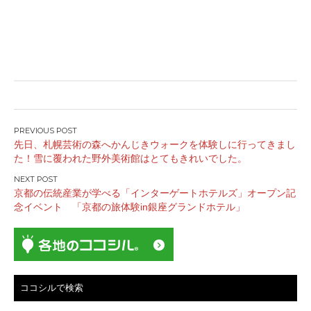
投
先日、札幌芸術の森へかんじきウォークを体験しに行ってきまし
稿
た！雪に覆われた野外美術館はとてもきれいでした。
ナ
ビ
京都の伝統産業が学べる「インターゲートホテルズ」オープン記
ゲ
念イベント 「京都の旅体験in銀座グランドホテル」
ー
シ
ョ
ン
ココシルで検索