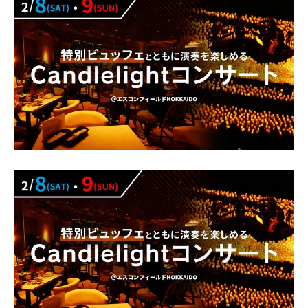
年
1
2
月
2
8
日