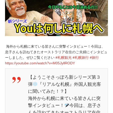
2
8
日
海外から札幌に来ている皆さんに突撃インタビュー！
今回は、
息子さんを訪ねてきたオーストラリア在住のご夫婦にインタビュ
ーしました。ぜひご覧ください
#札幌観光
#札幌旅行
#旅行
https://
youtube.com/watch?v=M05Jyl
lRODY
【ようこそさっぽろ新シリーズ第３
弾
『リアルな札幌』外国人観光客
に聞いてみた！？】
海外から札幌に来ている皆さんに突
撃インタビュー！
今回は、息子さ
んを訪ねてきたオーストラリア在住