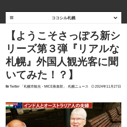
ココシル札幌
【ようこそさっぽろ新シ
リーズ第３弾『リアルな
札幌』外国人観光客に聞
いてみた！？】
Twitter 「札幌市観光・MICE推進部」
,
札幌ニュース
2024年11月27日
2
0
2
4
年
1
1
月