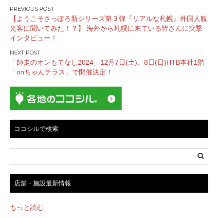
投
【ようこそさっぽろ新シリーズ第３弾『リアルな札幌』外国人観
稿
光客に聞いてみた！？】 海外から札幌に来ている皆さんに突撃
ナ
インタビュー！
ビ
ゲ
「師走のオンもてなし2024」12月7日(土)、8日(日)HTB本社1階
ー
「onちゃんテラス」で開催決定！
シ
ョ
ン
ココシルで検索
店舗・施設最新情報
もっと読む