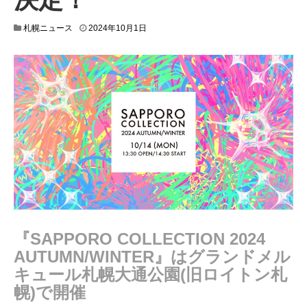
2
札幌ニュース
2024年10月1日
0
2
4
年
9
月
2
6
日
『SAPPORO COLLECTION 2024
AUTUMN/WINTER』はグランドメル
キュール札幌大通公園(旧ロイトン札
幌)で開催