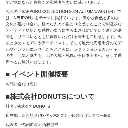
でご覧になった数多くの視聴者を大いに沸かせました。
今回の『SAPPORO COLLECTION 2024 AUTUMN/WINTER』で
は「NEURON」をテーマに掲げています。豊かな自然と多彩な
文化が混じり合い、様々な人々が集まり交差することで刺激的な
アイディアや新たな感性が次々に生み出され紡いでいく進化の瞬
間を、サツコレとともに体験いただける演出をご用意します。今
をときめくモデルやアーティスト、そして地元北海道出身のモデ
ルやインフルエンサーたちとともに、ファッション＆カルチャー
の力、元気と魅力を、北の大地・札幌から日本全国へ、そして世
界へとお届けいたします。
■ イベント開催概要
お問い合わせ窓口
■株式会社DONUTSについて
社名 : 株式会社DONUTS
所在地 : 東京都渋谷区代々木2-2-1 小田急サザンタワー8階
代表者 : 代表取締役 西村啓成