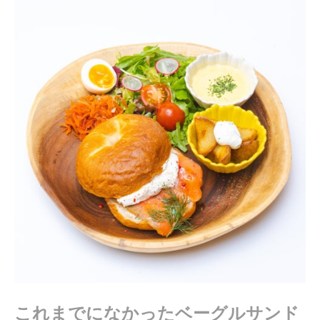
年
2
月
6
日
これまでになかったベーグルサンド