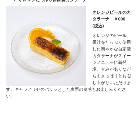
オレンジピールのカ
タラーナ ￥600
(税込)
オレンジのピール、
果汁をたっぷり使用
した爽やかな自家製
カタラーナがスイー
ツメニューに新登
場。甘みがありなが
らもさっぱりとお召
し上がりいただけま
す。キャラメリゼのパリッとした表面の食感もお楽しみくださ
い。