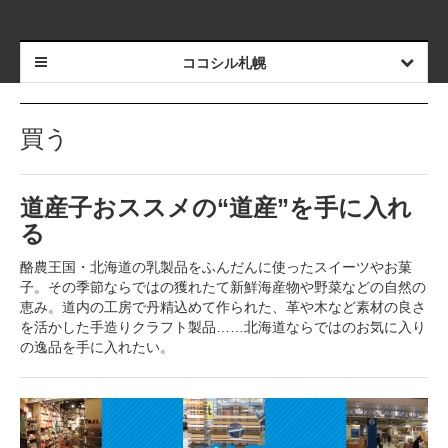
ココシル札幌
買う
道産子おススメの“道産”を手に入れ
る
酪農王国・北海道の乳製品をふんだんに使ったスイーツやお菓
子。その季節ならではの獲れたて新鮮海産物や野菜などの自然の
恵み。道内の工房で丹精込めて作られた、革や木など素材の良さ
を活かした手造りクラフト製品……北海道ならではのお気に入り
の逸品を手に入れたい。