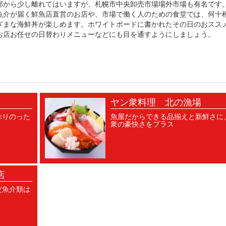
部から少し離れてはいますが、札幌市中央卸売市場場外市場も有名です
魚介が届く鮮魚店直営のお店や、市場で働く人のための食堂では、何十
ざまな海鮮丼が楽しめます。ホワイトボードに書かれたその日のおスス
お店お任せの日替わりメニューなどにも目を通すようにしましょう。
ヤン衆料理 北の漁場
ぷりのった
魚屋だからできる品揃えと新鮮さに
衆の豪快さをプラス
店
だ魚介類は