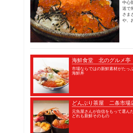
中心
送で
さま
や、
海鮮食堂 北のグルメ亭
市場ならではの新鮮素材がたっ
海鮮丼
どんぶり茶屋 二条市場
元魚屋さんが自信をもって選ん
どれも新鮮そのもの