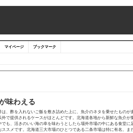
マイページ
ブックマーク
：アカウントサービス移行のお知らせ
にBENIの来店が決定！
を展開 4月1日、1店舗目をサツドラ屯田店内にオープン予定
式会社ＮＴＴドコモ、ＮＴＴテクノクロス株式 会社、日本電信電話株式
事業を共同で実施いたします。
が味わえる
丼は、酢を入れないご飯を敷き詰めた上に、魚介のネタを乗せたものが
以外で提供されるケースがほとんどです。北海道各地から新鮮な魚介が
中でも、活きのいい海の幸を味わうとしたら場外市場の中にある食堂に
おススメです。北海道三大市場のひとつである二条市場は特に有名。ま