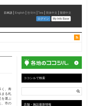
会社は、「さっぽろ観光あいのりタクシー」や観光
ココシルで検索
多く、寿
集まる札
足を運ぶ
た、市の
店舗・施設最新情報