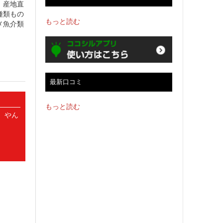
。産地直
種類もの
もっと読む
メ魚介類
最新口コミ
もっと読む
、やん