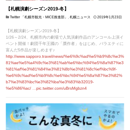
【札幌演劇シーズン2019-冬】
Twitter 「札幌市観光・MICE推進部」
,
札幌ニュース
2019年1月23日
2
0
【札幌演劇シーズン2019-冬】
1
9
1/26～2/24、札幌市内の劇場で人気演劇作品のアンコール上演イ
年
ベント開催！劇団千年王國の「贋作者」をはじめ、バラエティに
1
富んだ5作品が楽しめます♪
月
http://www.
sapporo.travel/news/%e6%9c%ad
%e5%b9%8c%e3%
2
4
81%ae%e5%a4%9c%e3%81%ab%e6%bc%94%e5%8a%87%e3
日
%81%af%e3%81%84%e3%81%8b%e3%81%8c%ef%bc%9f-
%e6%9c%ad%e5%b9%8c%e6%bc%94%e5%8a%87%e3%82%
b7%e3%83%bc%e3%82%ba%e3%83%b32019-
%e5%86%ac/
…
pic.twitter.com/uBrsMgbzn4