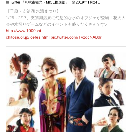
2
Twitter 「札幌市観光・MICE推進部」
2019年1月24日
0
【千歳・支笏湖 氷濤まつり】
1
9
1/25～2/17、支笏湖温泉に幻想的な氷のオブジェが登場！花火大
年
会や氷切りゲームなどのイベントも盛りだくさんです♪
1
http://www.
1000sai-
月
chitose.or.jp/icefes.html
pic.twitter.com/TvzqcNABdr
2
8
日