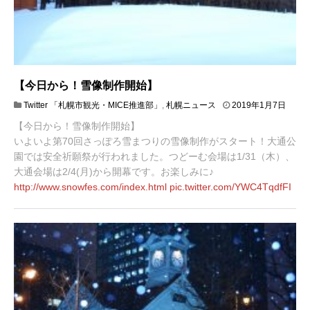
【今日から！雪像制作開始】
2
Twitter 「札幌市観光・MICE推進部」
,
札幌ニュース
2019年1月7日
0
【今日から！雪像制作開始】
1
9
いよいよ第70回さっぽろ雪まつりの雪像制作がスタート！大通公
年
園では安全祈願祭が行われました。つどーむ会場は1/31（木）、
1
大通会場は2/4(月)から開幕です。お楽しみに♪
月
http://www.
snowfes.com/index.html
pic.twitter.com/YWC4TqdfFI
2
2
日