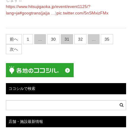
します☆
月
2
https://www.
hitsujigaoka.jp/event/event112
5/?
3
lang=ja#googtrans(ja|ja
…
)
pic.twitter.com/5nSMxizFMx
日
投
前へ
1
…
30
31
32
…
35
稿
次へ
ナ
ビ
ゲ
ー
シ
ココシルで検索
ョ
ン
店舗・施設最新情報