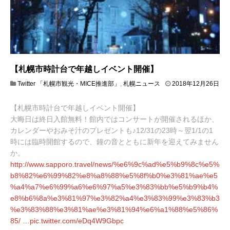
【札幌市時計台で年越しイベント開催】
Twitter 「札幌市観光・MICE推進部」
,
札幌ニュース
2018年12月26日
2
0
【札幌市時計台で年越しイベント開催】
1
8
大晦日は終日入館無料！館内ではコンサートが開催されるほか、
年
カレンダーやおみそ汁のプレゼントも♪12/31の23時～翌1/1の1
1
時には臨時開館するので、鐘の音とともに新年を迎えてみません
2
か。
月
2
http://www.
sapporo.travel/news/%e6%9c%ad
%e5%b9%8c%e5%
7
b8%82%e6%99%82%e8%a8%88%e5%8f%b0%e3%81%ae%e5
日
%a4%a7%e6%99%a6%e6%97%a5%e3%83%bb%e5%b9%b4%
e8%b6%8a%e3%81%97%e3%82%a4%e3%83%99%e3%83%b3
%e3%83%88%e3%81%ae%e3%81%94%e6%a1%88%e5%86%
85/
…
pic.twitter.com/eDq4W9Gbpc