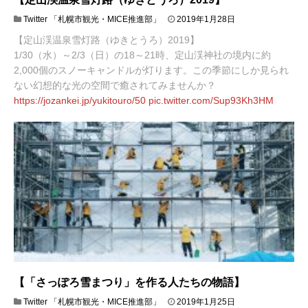
2
Twitter 「札幌市観光・MICE推進部」
2019年1月28日
0
【定山渓温泉雪灯路（ゆきとうろ）2019】
1
9
1/30（水）～2/3（日）の18～21時、定山渓神社の境内に約
年
2,000個のスノーキャンドルが灯ります。この季節にしか見られ
1
ない幻想的な光の空間で癒されてみませんか？
月
https://
jozankei.jp/yukitouro/50
pic.twitter.com/Sup93Kh3HM
2
8
日
【「さっぽろ雪まつり」を作る人たちの物語】
2
Twitter 「札幌市観光・MICE推進部」
2019年1月25日