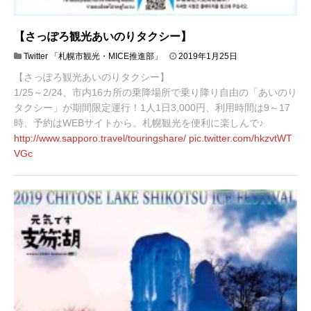
【さっぽろ観光あいのりタクシー】
2
Twitter 「札幌市観光・MICE推進部」
2019年1月25日
0
【さっぽろ観光あいのりタクシー】
1
9
1/25～2/24、市内16カ所の乗降場所で乗り降り自由の「あいのり
年
タクシー」が期間限定運行！1人1日3,000円、利用時間は9～17
1
時、予約はWEBサイトから。札幌観光を便利に楽しんで♪
月
http://www.
sapporo.travel/touringshare/
pic.twitter.com/hkzvtWT
2
8
VGc
日