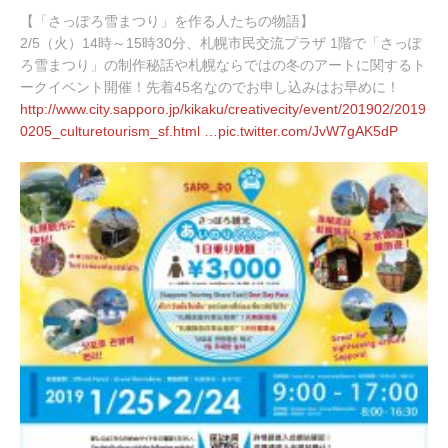
0
【「さっぽろ雪まつり」を作る人たちの物語】
1
9
2/5（火）14時～15時30分、札幌市民交流プラザ 1階で「さっぽ
年
ろ雪まつり」の制作秘話や札幌ならではの冬のアートに関するト
1
ークイベント開催！先着45名なのでお申し込みはお早めに！
月
http://www.
city.sapporo.jp/kikaku/creativ
ecity/event/201902/2019
2
8
0205_culturetourism_sf.html
…
pic.twitter.com/JvW7gAK5dP
日