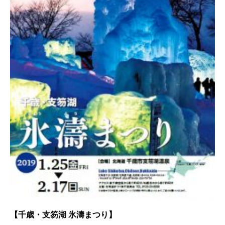
【千歳・支笏湖 氷濤まつり】