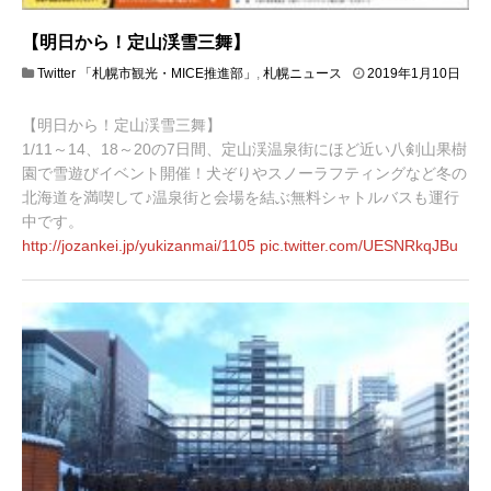
【明日から！定山渓雪三舞】
Twitter 「札幌市観光・MICE推進部」
,
札幌ニュース
2019年1月10日
2
0
【明日から！定山渓雪三舞】
1
9
1/11～14、18～20の7日間、定山渓温泉街にほど近い八剣山果樹
年
園で雪遊びイベント開催！犬ぞりやスノーラフティングなど冬の
1
北海道を満喫して♪温泉街と会場を結ぶ無料シャトルバスも運行
月
中です。
1
1
http://
jozankei.jp/yukizanmai/1105
pic.twitter.com/UESNRkqJBu
日