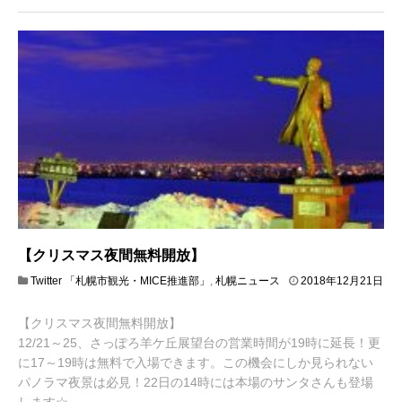
【クリスマス夜間無料開放】
Twitter 「札幌市観光・MICE推進部」
,
札幌ニュース
2018年12月21日
2
0
【クリスマス夜間無料開放】
1
8
12/21～25、さっぽろ羊ケ丘展望台の営業時間が19時に延長！更
年
に17～19時は無料で入場できます。この機会にしか見られない
1
パノラマ夜景は必見！22日の14時には本場のサンタさんも登場
2