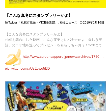
【こんな真冬にスタンプラリーかよ】
Twitter 「札幌市観光・MICE推進部」
,
札幌ニュース
2019年1月16日
2
0
【こんな真冬にスタンプラリーかよ】
1
9
札幌を舞台にした映画「こんな夜更けにバナナかよ 愛しき実
年
話」のロケ地を巡ってプレゼントをもらっちゃおう！2/28まで
1
月
2
http://www.
screensapporo.jp/news/archives/
1790
…
2
日
pic.twitter.com/aUzEowo5ED