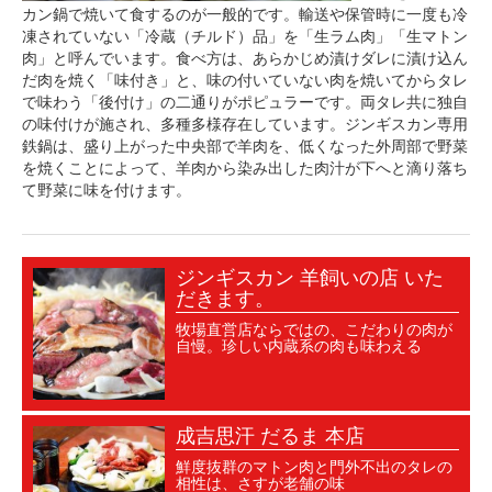
カン鍋で焼いて食するのが一般的です。輸送や保管時に一度も冷
凍されていない「冷蔵（チルド）品」を「生ラム肉」「生マトン
肉」と呼んでいます。食べ方は、あらかじめ漬けダレに漬け込ん
だ肉を焼く「味付き」と、味の付いていない肉を焼いてからタレ
で味わう「後付け」の二通りがポピュラーです。両タレ共に独自
の味付けが施され、多種多様存在しています。ジンギスカン専用
鉄鍋は、盛り上がった中央部で羊肉を、低くなった外周部で野菜
を焼くことによって、羊肉から染み出した肉汁が下へと滴り落ち
て野菜に味を付けます。
ジンギスカン 羊飼いの店 いた
だきます。
牧場直営店ならではの、こだわりの肉が
自慢。珍しい内蔵系の肉も味わえる
成吉思汗 だるま 本店
鮮度抜群のマトン肉と門外不出のタレの
相性は、さすが老舗の味