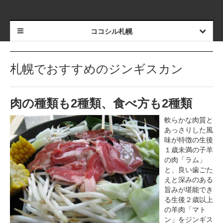
ココシル札幌
札幌でおすすめのジンギスカン
肉の種類も2種類、食べ方も2種類
軟らかな肉質と
あっさりした風
味が特徴の生後
１歳未満の子羊
の肉「ラム」
と、良い歯ごた
えと深みのある
旨みが堪能でき
る生後２歳以上
の羊肉「マト
ン」をジンギス