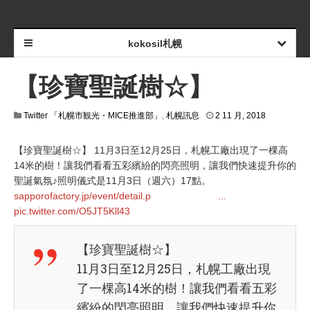
kokosil札幌
【珍寶聖誕樹☆】
2
Twitter 「札幌市観光・MICE推進部」
,
札幌訊息
2 11 月, 2018
1
1
【珍寶聖誕樹☆】 11月3日至12月25日，札幌工廠出現了一棵高
月
,
14米的樹！讓我們看看五彩繽紛的閃亮照明，讓我們快速提升你的
2
聖誕氣氛♪照明儀式是11月3日（週六）17點。
0
sapporofactory.jp/event/detail.p
...
1
8
pic.twitter.com/O5JT5Kll43
【珍寶聖誕樹☆】
11月3日至12月25日，札幌工廠出現
了一棵高14米的樹！讓我們看看五彩
繽紛的閃亮照明，讓我們快速提升你