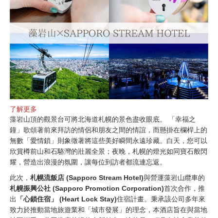
了解更多
藻岩山頂的觀景台可將北海道札幌的景色盡收眼底。 「幸福之
鐘」歌頌著前來拜訪的情侶和朋友之間的情誼，而懸掛在欄桿上的
無數「愛情鎖」則象徵著將這些美好瞬間永遠珍藏。白天，您可以
欣賞樽前山和石駱灣的壯麗全景；夜晚，札幌的燈光如同寶石般閃
耀，營造出浪漫的氛圍，讓每位到訪者都流連忘返。
此次，
札幌流飯店 (Sapporo Stream Hotel)
與營運藻岩山纜車的
札幌振興公社 (Sapporo Promotion Corporation)
首次合作，推
出
「心鎖住宿」 (Heart Lock Stay)
住宿計畫。秉承該公司多年來
致力於推動當地旅遊業和「城市發展」的理念，本酒店旨在與當地