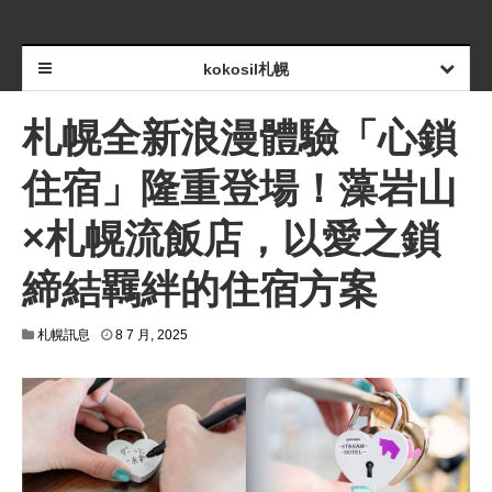
kokosil札幌
札幌全新浪漫體驗「心鎖
住宿」隆重登場！藻岩山
×札幌流飯店，以愛之鎖
締結羈絆的住宿方案
札幌訊息
8 7 月, 2025