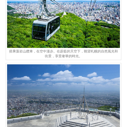
搭乘藻岩山纜車，在空中漫步。在蔚藍的天空下，眺望札幌的自然風光和
街景，享受奢華的時光。