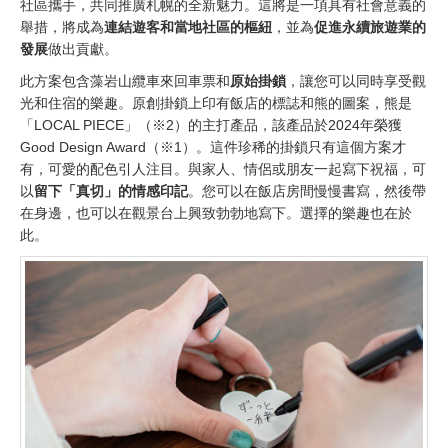
社區攜手，共同推廣札幌的全新魅力。這將是一項具有社會意義的
舉措，將成為
連結遊客和當地社區的樞紐
，並為
促進永續旅遊業的
發展
做出貢獻。
此方案包含藻岩山纜車來回車票和
原始掛鎖
，讓您可以同時享受觀
光和住宿的樂趣。原創掛鎖上印有飯店的標誌和熊的圖案，熊是
「LOCAL PIECE」（※2）的主打產品，該產品於2024年榮獲
Good Design Award（※1）。這件珍稀的掛鎖只有這個方案才
有，可愛的配色引人注目。與家人、情侶或朋友一起寫下祝福，可
以
留下「真切」的情感印記
。您可以在飯店房間慢慢書寫，然後帶
在身邊，也可以在觀景台上興致勃勃地寫下。選擇的樂趣也在於
此。