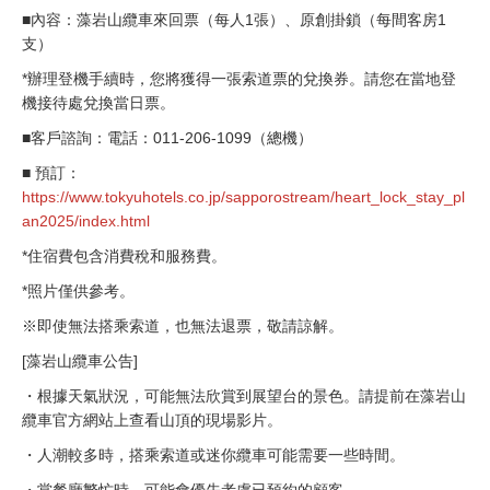
■內容：藻岩山纜車來回票（每人1張）、原創掛鎖（每間客房1
支）
*辦理登機手續時，您將獲得一張索道票的兌換券。請您在當地登
機接待處兌換當日票。
■客戶諮詢：電話：011-206-1099（總機）
■ 預訂：
https://www.tokyuhotels.co.jp/sapporostream/heart_lock_stay_pl
an2025/index.html
*住宿費包含消費稅和服務費。
*照片僅供參考。
※即使無法搭乘索道，也無法退票，敬請諒解。
[藻岩山纜車公告]
・根據天氣狀況，可能無法欣賞到展望台的景色。請提前在藻岩山
纜車官方網站上查看山頂的現場影片。
・人潮較多時，搭乘索道或迷你纜車可能需要一些時間。
・當餐廳繁忙時，可能會優先考慮已預約的顧客。