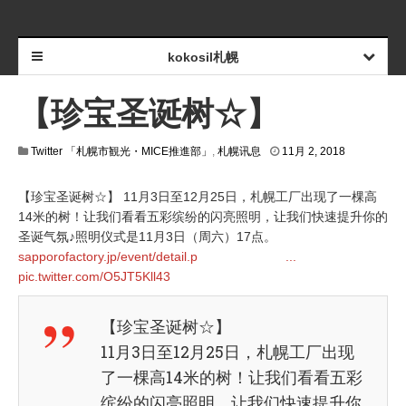
kokosil札幌
【珍宝圣诞树☆】
1
Twitter 「札幌市観光・MICE推進部」
,
札幌讯息
11月 2, 2018
1
月
【珍宝圣诞树☆】 11月3日至12月25日，札幌工厂出现了一棵高
2
,
14米的树！让我们看看五彩缤纷的闪亮照明，让我们快速提升你的
2
圣诞气氛♪照明仪式是11月3日（周六）17点。
0
sapporofactory.jp/event/detail.p
...
1
8
pic.twitter.com/O5JT5Kll43
【珍宝圣诞树☆】
11月3日至12月25日，札幌工厂出现
了一棵高14米的树！让我们看看五彩
缤纷的闪亮照明，让我们快速提升你