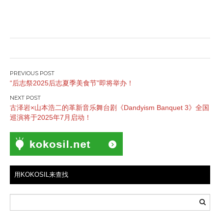
文
“后志祭2025后志夏季美食节”即将举办！
章
导
古泽岩×山本浩二的革新音乐舞台剧《Dandyism Banquet 3》全国
航
巡演将于2025年7月启动！
用KOKOSIL来查找